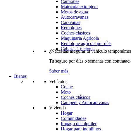
Camiones
Matrícula extranjera
Motos de agua
Autocaravanas
Caravanas
Remolques
Coches clásicos
Maquinaria Agrícola
Remolque agrícola por días
Cabezas Tractoras
¿Necesitas asegurar tu vehículo temporalme
Tu seguro por días o semanas con contrataci
Saber más
Bienes
Vehículos
Coche
Moto
Coches clásicos
Campers y Autocaravanas
Vivienda
Hogar
Comunidades
Impago del alquiler
Hogar para inquilinos