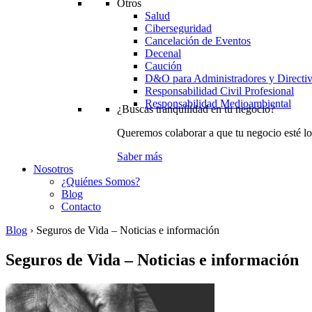
Otros
Salud
Ciberseguridad
Cancelación de Eventos
Decenal
Caución
D&O para Administradores y Directi
Responsabilidad Civil Profesional
Responsabilidad Medioambiental
¿Buscas tranquilidad en tu negocio?
Queremos colaborar a que tu negocio esté lo
Saber más
Nosotros
¿Quiénes Somos?
Blog
Contacto
Blog
›
Seguros de Vida – Noticias e información
Seguros de Vida – Noticias e información