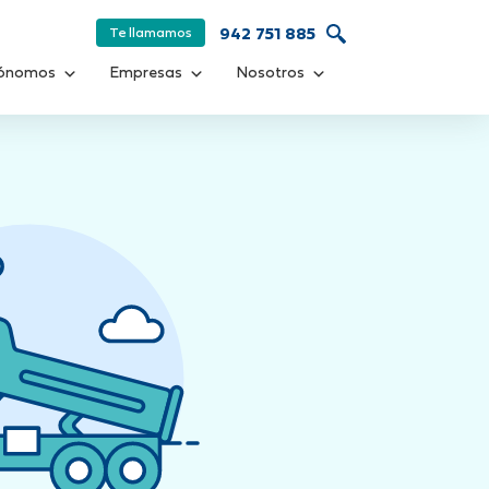
Te llamamos
942 751 885
ónomos
Empresas
Nosotros