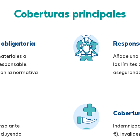
Coberturas principales
 obligatoria
Responsa
ateriales a
Añade una 
responsable.
los límites
con la normativa
asegurando 
Cobertur
nsa ante
Indemnizaci
incluyendo
€), invalid