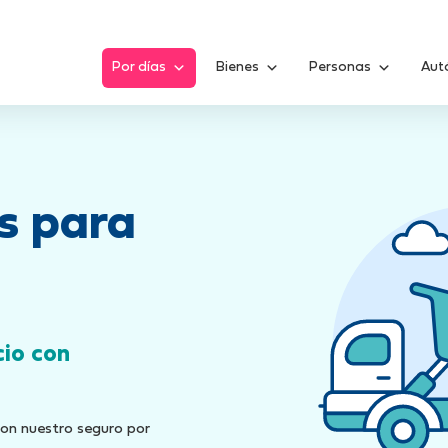
Por días
Bienes
Personas
Aut
s para
cio con
on nuestro seguro por