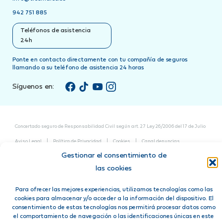
942 751 885
Teléfonos de asistencia
24h
Ponte en contacto directamente con tu compañía de seguros
llamando a su teléfono de asistencia 24 horas
Síguenos en:
Concertado seguro de Responsabilidad Civil según art. 27 Ley 26/2006 del 17 de Julio
Aviso Legal
Política de Privacidad
Cookies
Canal denuncias
Tres Mares Calderón Correduría de Seguros S.L. está autorizada por la
Dirección
Gestionar el consentimiento de
General de Seguros
con el Registro núm. J-2457
las cookies
Para ofrecer las mejores experiencias, utilizamos tecnologías como las
cookies para almacenar y/o acceder a la información del dispositivo. El
consentimiento de estas tecnologías nos permitirá procesar datos como
el comportamiento de navegación o las identificaciones únicas en este