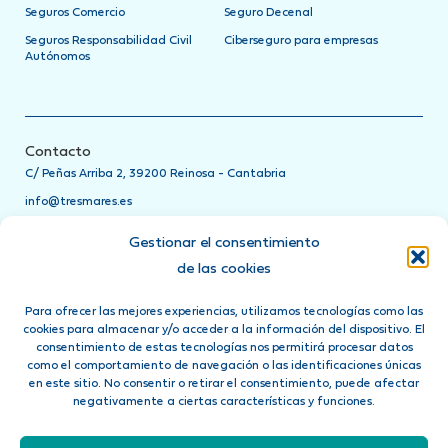
Seguros Comercio
Seguro Decenal
Seguros Responsabilidad Civil
Ciberseguro para empresas
Autónomos
Contacto
C/ Peñas Arriba 2, 39200 Reinosa - Cantabria
info@tresmares.es
942 751 885
Gestionar el consentimiento
Teléfonos de asistencia
de las cookies
24h
Para ofrecer las mejores experiencias, utilizamos tecnologías como las
Ponte en contacto directamente con tu compañía de seguros
cookies para almacenar y/o acceder a la información del dispositivo. El
llamando a su teléfono de asistencia 24 horas
consentimiento de estas tecnologías nos permitirá procesar datos
como el comportamiento de navegación o las identificaciones únicas
Síguenos en:
en este sitio. No consentir o retirar el consentimiento, puede afectar
negativamente a ciertas características y funciones.