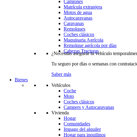
Camiones
Matrícula extranjera
Motos de agua
Autocaravanas
Caravanas
Remolques
Coches clásicos
Maquinaria Agrícola
Remolque agrícola por días
Cabezas Tractoras
¿Necesitas asegurar tu vehículo temporalme
Tu seguro por días o semanas con contrataci
Saber más
Bienes
Vehículos
Coche
Moto
Coches clásicos
Campers y Autocaravanas
Vivienda
Hogar
Comunidades
Impago del alquiler
Hogar para inquilinos