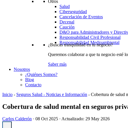
Otros
Salud
Ciberseguridad
Cancelación de Eventos
Decenal
Caución
D&O para Administradores y Directi
Responsabilidad Civil Profesional
Responsabilidad Medioambiental
¿Buscas tranquilidad en tu negocio?
Queremos colaborar a que tu negocio esté lo
Saber más
Nosotros
¿Quiénes Somos?
Blog
Contacto
Inicio
-
Seguros Salud - Noticias e Información
-
Cobertura de salud 
Cobertura de salud mental en seguros pri
Carlos Calderón
·
08 Oct 2025
· Actualizado:
29 May 2026