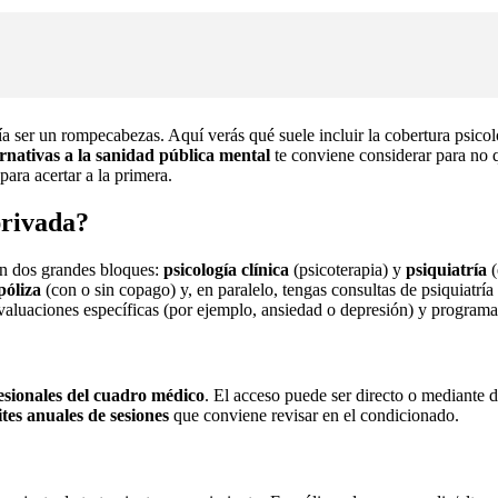
a ser un rompecabezas. Aquí verás qué suele incluir la cobertura psico
rnativas a la sanidad pública mental
te conviene considerar para no
ara acertar a la primera.
privada?
 en dos grandes bloques:
psicología clínica
(psicoterapia) y
psiquiatría
(
póliza
(con o sin copago) y, en paralelo, tengas consultas de psiquiatrí
evaluaciones específicas (por ejemplo, ansiedad o depresión) y program
fesionales del cuadro médico
. El acceso puede ser directo o mediante d
ites anuales de sesiones
que conviene revisar en el condicionado.