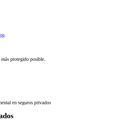
vos
 más protegido posible.
mental en seguros privados
vados