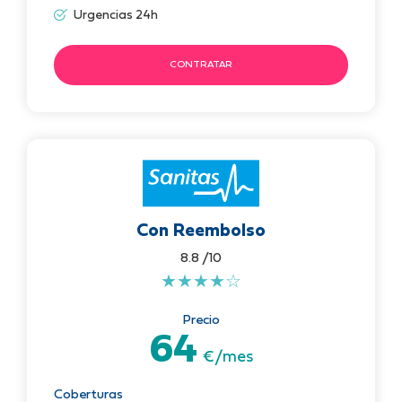
Urgencias 24h
CONTRATAR
Con Reembolso
8.8 /10
★
★
★
★
☆
Precio
64
€/mes
Coberturas