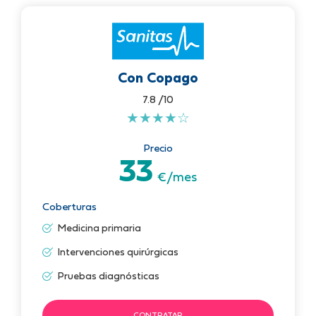
Con Copago
7.8 /10
★
★
★
★
☆
Precio
33
€/mes
Coberturas
Medicina primaria
Intervenciones quirúrgicas
Pruebas diagnósticas
CONTRATAR