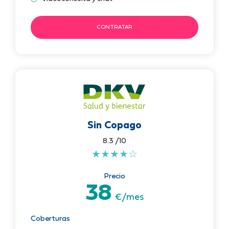
CONTRATAR
Sin Copago
8.3 /10
★
★
★
★
☆
Precio
38
€/mes
Coberturas