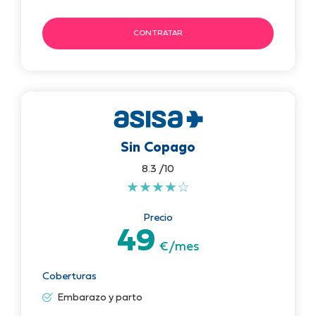
CONTRATAR
Sin Copago
8.3 /10
★
★
★
★
☆
Precio
49
€/mes
Coberturas
Embarazo y parto