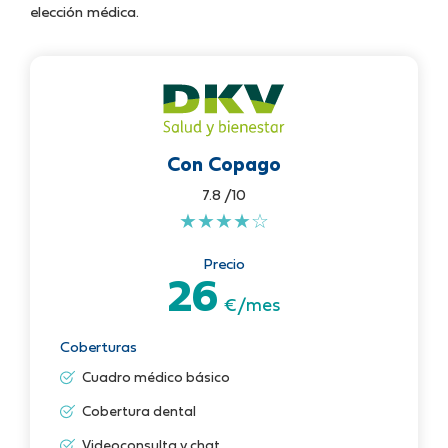
elección médica.
Con Copago
7.8 /10
★
★
★
★
☆
Precio
26
€/mes
Coberturas
Cuadro médico básico
Cobertura dental
Videoconsulta y chat