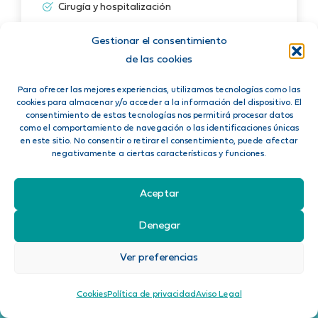
Cirugía y hospitalización
Pruebas de diagnóstico
Gestionar el consentimiento
Psicología, podología y fisioterapia
de las cookies
Para ofrecer las mejores experiencias, utilizamos tecnologías como las
CONTRATAR
cookies para almacenar y/o acceder a la información del dispositivo. El
consentimiento de estas tecnologías nos permitirá procesar datos
como el comportamiento de navegación o las identificaciones únicas
en este sitio. No consentir o retirar el consentimiento, puede afectar
negativamente a ciertas características y funciones.
Aceptar
Denegar
Con Reembolso
8.8 /10
Ver preferencias
★
★
★
★
☆
Cookies
Política de privacidad
Aviso Legal
Llamar
Whatsapp
Precio