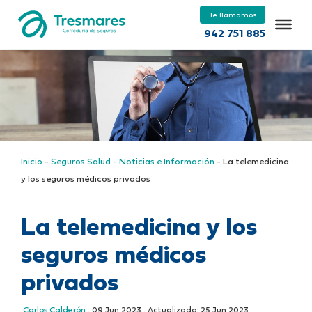
Te llamamos
942 751 885
Inicio
-
Seguros Salud - Noticias e Información
-
La telemedicina
y los seguros médicos privados
La telemedicina y los
seguros médicos
privados
Carlos Calderón
·
09 Jun 2023
· Actualizado:
25 Jun 2023