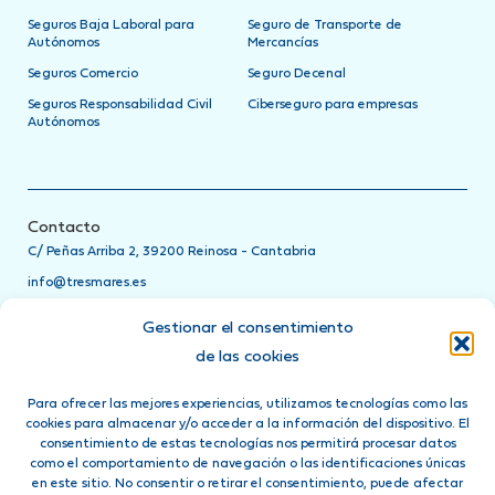
Seguros Baja Laboral para
Seguro de Transporte de
Autónomos
Mercancías
Seguros Comercio
Seguro Decenal
Seguros Responsabilidad Civil
Ciberseguro para empresas
Autónomos
Contacto
C/ Peñas Arriba 2, 39200 Reinosa - Cantabria
info@tresmares.es
942 751 885
Gestionar el consentimiento
Teléfonos de asistencia
de las cookies
24h
Para ofrecer las mejores experiencias, utilizamos tecnologías como las
Ponte en contacto directamente con tu compañía de seguros
cookies para almacenar y/o acceder a la información del dispositivo. El
llamando a su teléfono de asistencia 24 horas
consentimiento de estas tecnologías nos permitirá procesar datos
como el comportamiento de navegación o las identificaciones únicas
Síguenos en:
en este sitio. No consentir o retirar el consentimiento, puede afectar