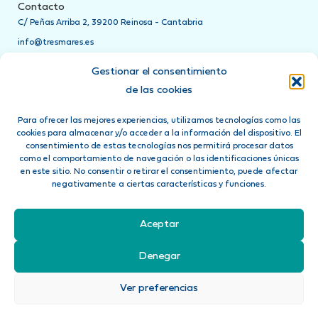
Contacto
C/ Peñas Arriba 2, 39200 Reinosa - Cantabria
info@tresmares.es
942 751 885
Gestionar el consentimiento
Teléfonos de asistencia
de las cookies
24h
Para ofrecer las mejores experiencias, utilizamos tecnologías como las
Ponte en contacto directamente con tu compañía de seguros
cookies para almacenar y/o acceder a la información del dispositivo. El
llamando a su teléfono de asistencia 24 horas
consentimiento de estas tecnologías nos permitirá procesar datos
como el comportamiento de navegación o las identificaciones únicas
Síguenos en:
en este sitio. No consentir o retirar el consentimiento, puede afectar
negativamente a ciertas características y funciones.
Aceptar
Concertado seguro de Responsabilidad Civil según art. 27 Ley 26/2006 del 17 de Julio
Aviso Legal
Política de Privacidad
Cookies
Canal denuncias
Denegar
Tres Mares Calderón Correduría de Seguros S.L. está autorizada por la
Dirección
General de Seguros
con el Registro núm. J-2457
Ver preferencias