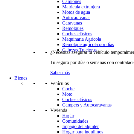
Camiones
Matrícula extranjera
Motos de agua
Autocaravanas
Caravanas
Remolques
Coches clásicos
Maquinaria Agrícola
Remolque agrícola por días
Cabezas Tractoras
¿Necesitas asegurar tu vehículo temporalme
Tu seguro por días o semanas con contrataci
Saber más
Bienes
Vehículos
Coche
Moto
Coches clásicos
Campers y Autocaravanas
Vivienda
Hogar
Comunidades
Impago del alquiler
Hogar para inquilinos