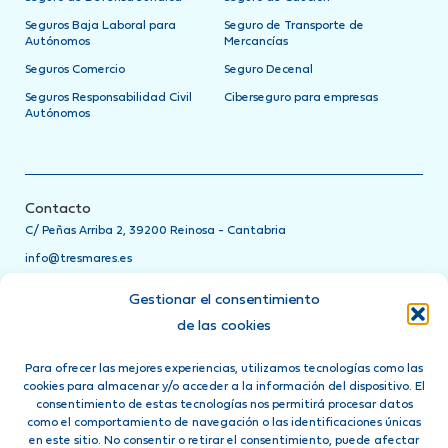
Seguros Baja Laboral para
Seguro de Transporte de
Autónomos
Mercancías
Seguros Comercio
Seguro Decenal
Seguros Responsabilidad Civil
Ciberseguro para empresas
Autónomos
Contacto
C/ Peñas Arriba 2, 39200 Reinosa - Cantabria
info@tresmares.es
942 751 885
Gestionar el consentimiento
Teléfonos de asistencia
de las cookies
24h
Para ofrecer las mejores experiencias, utilizamos tecnologías como las
Ponte en contacto directamente con tu compañía de seguros
cookies para almacenar y/o acceder a la información del dispositivo. El
llamando a su teléfono de asistencia 24 horas
consentimiento de estas tecnologías nos permitirá procesar datos
como el comportamiento de navegación o las identificaciones únicas
Síguenos en:
en este sitio. No consentir o retirar el consentimiento, puede afectar