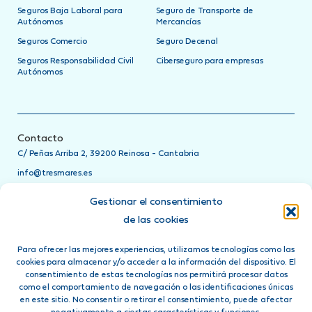
Seguros Baja Laboral para
Seguro de Transporte de
Autónomos
Mercancías
Seguros Comercio
Seguro Decenal
Seguros Responsabilidad Civil
Ciberseguro para empresas
Autónomos
Contacto
C/ Peñas Arriba 2, 39200 Reinosa - Cantabria
info@tresmares.es
942 751 885
Gestionar el consentimiento
Teléfonos de asistencia
de las cookies
24h
Para ofrecer las mejores experiencias, utilizamos tecnologías como las
Ponte en contacto directamente con tu compañía de seguros
cookies para almacenar y/o acceder a la información del dispositivo. El
llamando a su teléfono de asistencia 24 horas
consentimiento de estas tecnologías nos permitirá procesar datos
como el comportamiento de navegación o las identificaciones únicas
Síguenos en:
en este sitio. No consentir o retirar el consentimiento, puede afectar