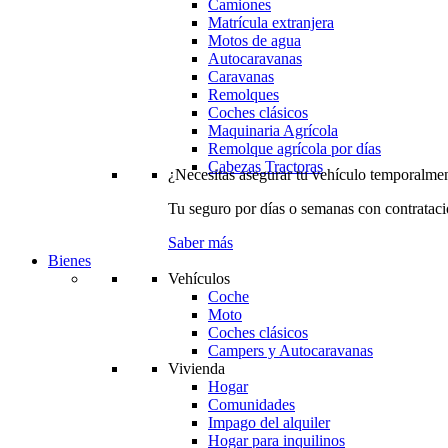
Camiones
Matrícula extranjera
Motos de agua
Autocaravanas
Caravanas
Remolques
Coches clásicos
Maquinaria Agrícola
Remolque agrícola por días
Cabezas Tractoras
¿Necesitas asegurar tu vehículo temporalme
Tu seguro por días o semanas con contrataci
Saber más
Bienes
Vehículos
Coche
Moto
Coches clásicos
Campers y Autocaravanas
Vivienda
Hogar
Comunidades
Impago del alquiler
Hogar para inquilinos