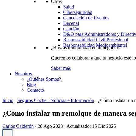
Otros
Salud
Ciberseguridad
Cancelación de Eventos
Decenal
Caución
D&O para Administradores y Directi
Responsabilidad Civil Profesional
Responsabilidad Medioambiental
¿Buscas tranquilidad en tu negocio?
Queremos colaborar a que tu negocio esté lo
Saber más
Nosotros
¿Quiénes Somos?
Blog
Contacto
Inicio
-
Seguros Coche - Noticias e Información
-
¿Cómo instalar un 
¿Cómo instalar un remolque de manera se
Carlos Calderón
·
28 Ago 2023
· Actualizado:
15 Dic 2025