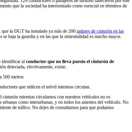
 seguridad. 129 conductores o pasajeros de turismo fallecieron por este
mento que la sociedad ha interiorizado como esencial en términos de
, que la DGT ha instalado ya más de 200
radares de cinturón en las
s se baja la guardia y en las que la siniestralidad es mucho mayor.
identificar al
conductor que no lleva puesto el cinturón de
ción detectada, efectivamente, existe.
ta 500 metros
nductores que utilicen el móvil mientras circulan.
el cinturón mientras circulamos con nuestros vehículos no es
as urbanas como interurbanas, y en todos los asientos del vehículo. No
ccidente de tráfico. No dejes de consultarnos para que podamos