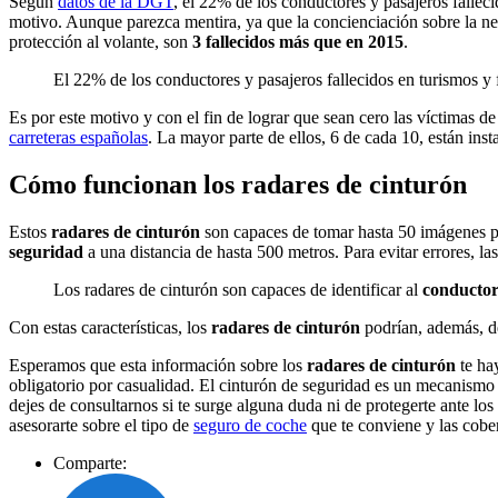
Según
datos de la DGT
, el 22% de los conductores y pasajeros fallec
motivo. Aunque parezca mentira, ya que la concienciación sobre la ne
protección al volante, son
3 fallecidos más que en 2015
.
El 22% de los conductores y pasajeros fallecidos en turismos y 
Es por este motivo y con el fin de lograr que sean cero las víctimas de
carreteras españolas
. La mayor parte de ellos, 6 de cada 10, están ins
Cómo funcionan los radares de cinturón
Estos
radares de cinturón
son capaces de tomar hasta 50 imágenes po
seguridad
a una distancia de hasta 500 metros. Para evitar errores, las
Los radares de cinturón son capaces de identificar al
conductor
Con estas características, los
radares de cinturón
podrían, además, de
Esperamos que esta información sobre los
radares de cinturón
te hay
obligatorio por casualidad. El cinturón de seguridad es un mecanismo 
dejes de consultarnos si te surge alguna duda ni de protegerte ante lo
asesorarte sobre el tipo de
seguro de coche
que te conviene y las cober
Comparte: