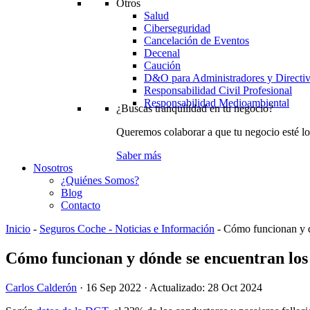
Otros
Salud
Ciberseguridad
Cancelación de Eventos
Decenal
Caución
D&O para Administradores y Directi
Responsabilidad Civil Profesional
Responsabilidad Medioambiental
¿Buscas tranquilidad en tu negocio?
Queremos colaborar a que tu negocio esté lo
Saber más
Nosotros
¿Quiénes Somos?
Blog
Contacto
Inicio
-
Seguros Coche - Noticias e Información
-
Cómo funcionan y d
Cómo funcionan y dónde se encuentran los
Carlos Calderón
·
16 Sep 2022
· Actualizado:
28 Oct 2024