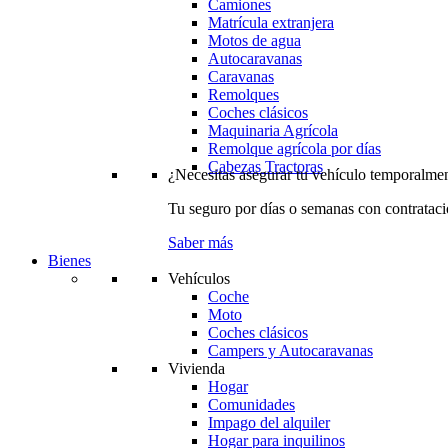
Camiones
Matrícula extranjera
Motos de agua
Autocaravanas
Caravanas
Remolques
Coches clásicos
Maquinaria Agrícola
Remolque agrícola por días
Cabezas Tractoras
¿Necesitas asegurar tu vehículo temporalme
Tu seguro por días o semanas con contrataci
Saber más
Bienes
Vehículos
Coche
Moto
Coches clásicos
Campers y Autocaravanas
Vivienda
Hogar
Comunidades
Impago del alquiler
Hogar para inquilinos