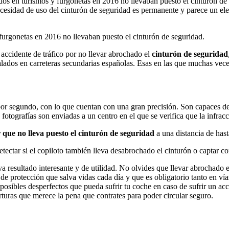
idos en turismos y furgonetas en 2016 no llevaban puesto el cinturón de
cesidad de uso del cinturón de seguridad es permanente y parece un ele
furgonetas en 2016 no llevaban puesto el cinturón de seguridad.
 accidente de tráfico por no llevar abrochado el
cinturón de seguridad
talados en carreteras secundarias españolas. Esas en las que muchas vece
r segundo, con lo que cuentan con una gran precisión. Son capaces de 
 fotografías son enviadas a un centro en el que se verifica que la infrac
 que no lleva puesto el cinturón de seguridad
a una distancia de has
tectar si el copiloto también lleva desabrochado el cinturón o captar co
a resultado interesante y de utilidad. No olvides que llevar abrochado 
de protección que salva vidas cada día y que es obligatorio tanto en ví
s posibles desperfectos que pueda sufrir tu coche en caso de sufrir un a
turas que merece la pena que contrates para poder circular seguro.